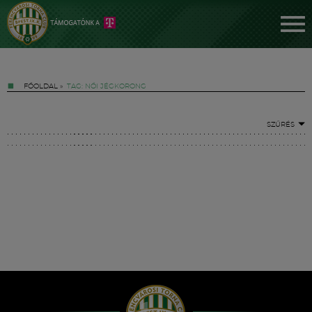
FŐOLDAL
»
TAG: NŐI JÉGKORONG
SZŰRÉS
Jegyek
FM YouTube +
Hírek