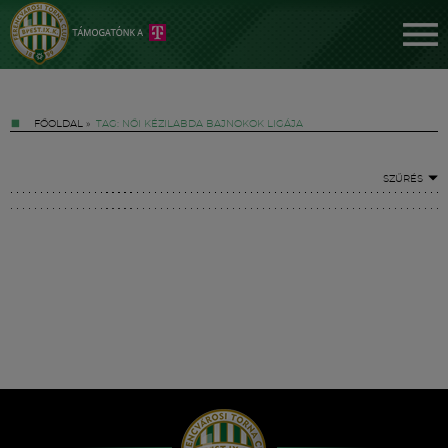
FŐOLDAL
»
TAG: NŐI KÉZILABDA BAJNOKOK LIGÁJA
SZŰRÉS
Jegyek
FM YouTube +
Hírek