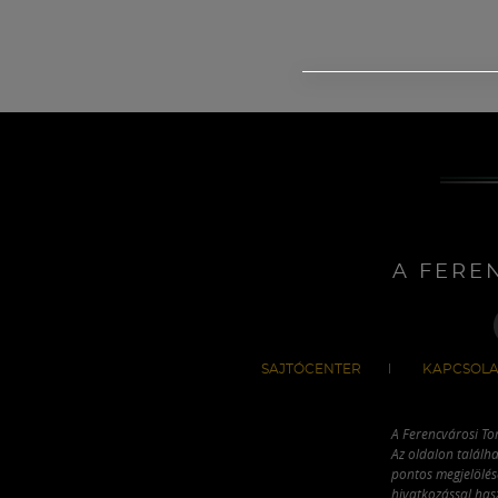
A FERE
SAJTÓCENTER
KAPCSOLA
A Ferencvárosi To
Az oldalon találha
pontos megjelölésé
hivatkozással has