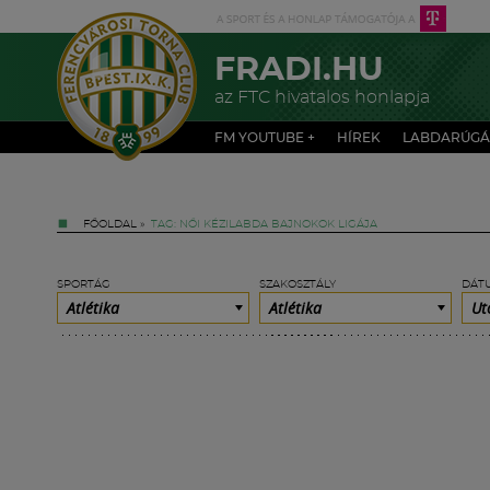
FRADI.HU
az FTC hivatalos honlapja
FM YOUTUBE +
HÍREK
LABDARÚGÁ
FŐOLDAL
»
TAG: NŐI KÉZILABDA BAJNOKOK LIGÁJA
SPORTÁG
SZAKOSZTÁLY
DÁT
Atlétika
Atlétika
Ut