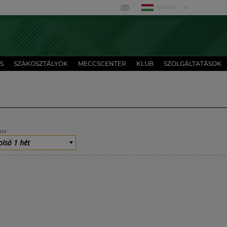
MAGYAR
S
SZAKOSZTÁLYOK
MECCSCENTER
KLUB
SZOLGÁLTATÁSOK
UM
olsó 1 hét