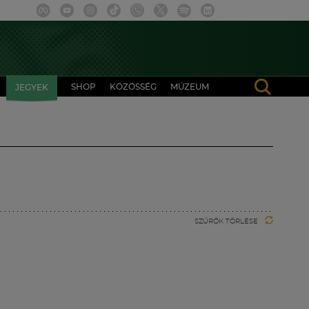
SHOP
KÖZÖSSÉG
MÚZEUM
JEGYEK
SZŰRŐK TÖRLÉSE