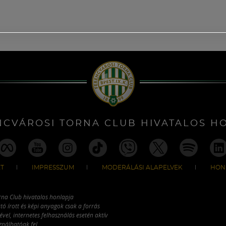
NCVÁROSI TORNA CLUB HIVATALOS H
T
IMPRESSZUM
MODERÁLÁSI ALAPELVEK
HON
rna Club hivatalos honlapja
tó írott és képi anyagok csak a forrás
vel, internetes felhasználás esetén aktív
ználhatóak fel.