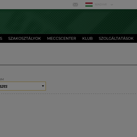
MAGYAR
S
SZAKOSZTÁLYOK
MECCSCENTER
KLUB
SZOLGÁLTATÁSOK
UM
szes