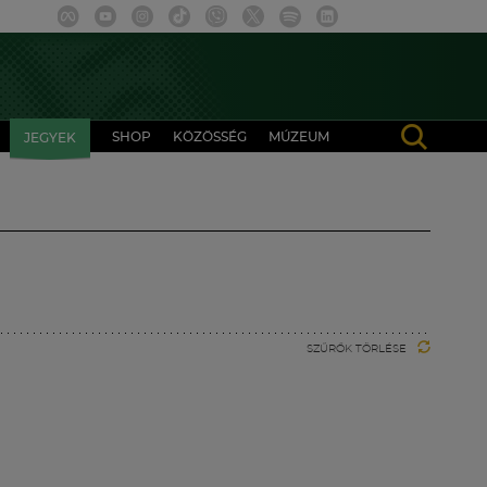
SHOP
KÖZÖSSÉG
MÚZEUM
JEGYEK
SZŰRŐK TÖRLÉSE