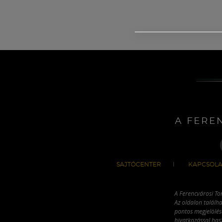
A FERE
SAJTÓCENTER
KAPCSOLA
A Ferencvárosi To
Az oldalon találha
pontos megjelölésé
hivatkozással has