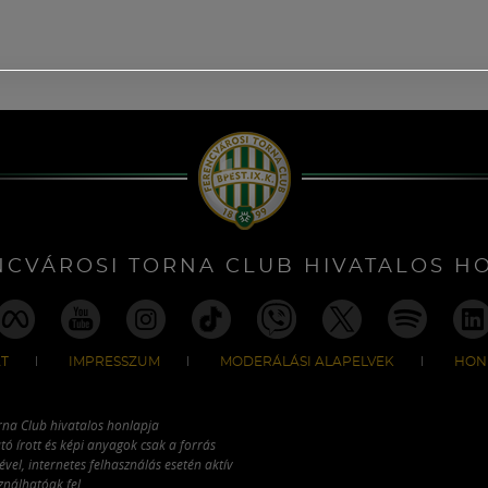
NCVÁROSI TORNA CLUB HIVATALOS H
T
IMPRESSZUM
MODERÁLÁSI ALAPELVEK
HON
rna Club hivatalos honlapja
tó írott és képi anyagok csak a forrás
vel, internetes felhasználás esetén aktív
ználhatóak fel.