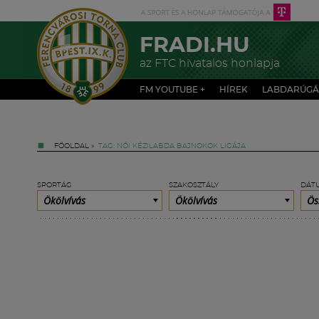
FRADI.HU
az FTC hivatalos honlapja
FM YOUTUBE +
HÍREK
LABDARÚGÁ
FŐOLDAL
»
TAG: NŐI KÉZILABDA BAJNOKOK LIGÁJA
SPORTÁG
SZAKOSZTÁLY
DÁT
Ökölvívás
Ökölvívás
Ös