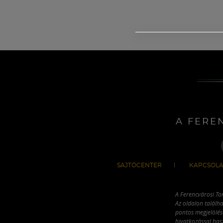
A FERE
SAJTÓCENTER
KAPCSOLA
A Ferencvárosi To
Az oldalon találha
pontos megjelölésé
hivatkozással has