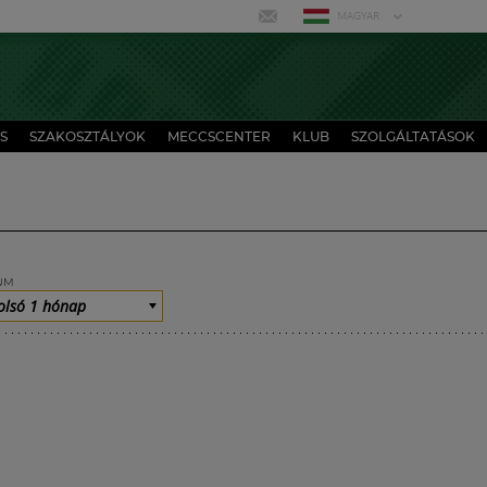
MAGYAR
S
SZAKOSZTÁLYOK
MECCSCENTER
KLUB
SZOLGÁLTATÁSOK
UM
olsó 1 hónap