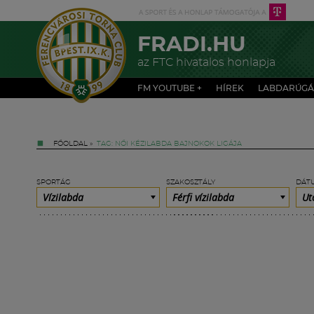
FRADI.HU
az FTC hivatalos honlapja
FM YOUTUBE +
HÍREK
LABDARÚGÁ
FŐOLDAL
»
TAG: NŐI KÉZILABDA BAJNOKOK LIGÁJA
SPORTÁG
SZAKOSZTÁLY
DÁT
Vízilabda
Férfi vízilabda
Ut