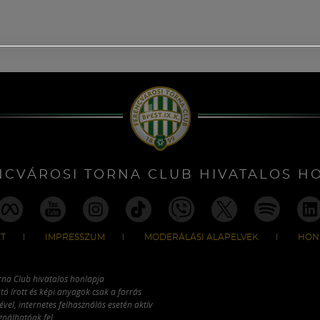
NCVÁROSI TORNA CLUB HIVATALOS H
T
IMPRESSZUM
MODERÁLÁSI ALAPELVEK
HON
rna Club hivatalos honlapja
tó írott és képi anyagok csak a forrás
vel, internetes felhasználás esetén aktív
ználhatóak fel.