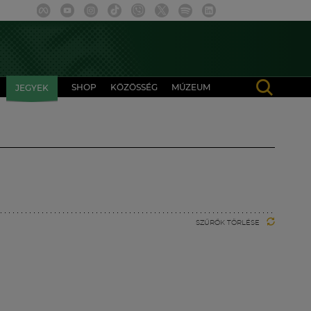
SHOP
KÖZÖSSÉG
MÚZEUM
JEGYEK
SZŰRŐK TÖRLÉSE