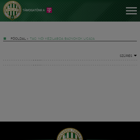
FŐOLDAL
»
TAG: NŐI KÉZILABDA BAJNOKOK LIGÁJA
SZŰRÉS
Jegyek
FM YouTube +
Hírek