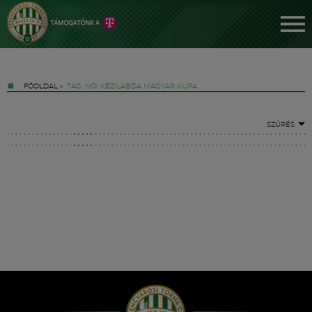
FŐOLDAL
»
TAG: NŐI KÉZILABDA MAGYAR KUPA
SZŰRÉS
Jegyek
FM YouTube +
Hírek