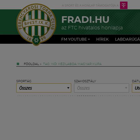
FRADI.HU
az FTC hivatalos honlapja
FM YOUTUBE +
HÍREK
LABDARÚGÁ
FŐOLDAL
»
TAG: NŐI KÉZILABDA MAGYAR KUPA
SPORTÁG
SZAKOSZTÁLY
DÁT
Összes
Összes
Ut