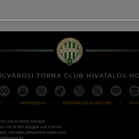
NCVÁROSI TORNA CLUB HIVATALOS H
T
IMPRESSZUM
MODERÁLÁSI ALAPELVEK
HON
rna Club hivatalos honlapja
tó írott és képi anyagok csak a forrás
vel, internetes felhasználás esetén aktív
ználhatóak fel.