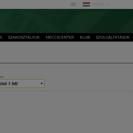
MAGYAR
S
SZAKOSZTÁLYOK
MECCSCENTER
KLUB
SZOLGÁLTATÁSOK
UM
olsó 1 hét