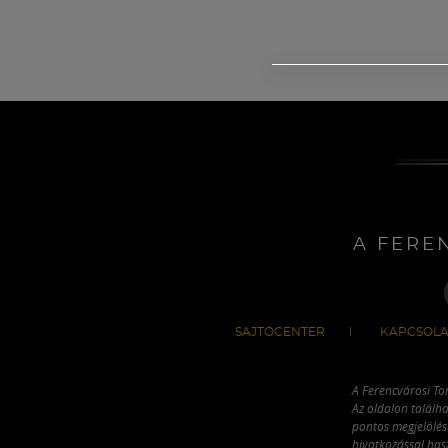
A FERE
SAJTÓCENTER
KAPCSOLA
A Ferencvárosi To
Az oldalon találha
pontos megjelölésé
hivatkozással has