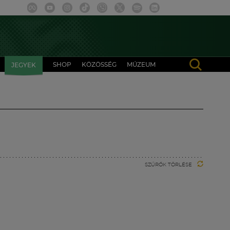
SHOP
KÖZÖSSÉG
MÚZEUM
JEGYEK
SZŰRŐK TÖRLÉSE