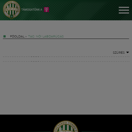
FŐOLDAL
»
TAG: NŐI LABDARÚGÁS
SZŰRÉS
Jegyek
FM YouTube +
Hírek