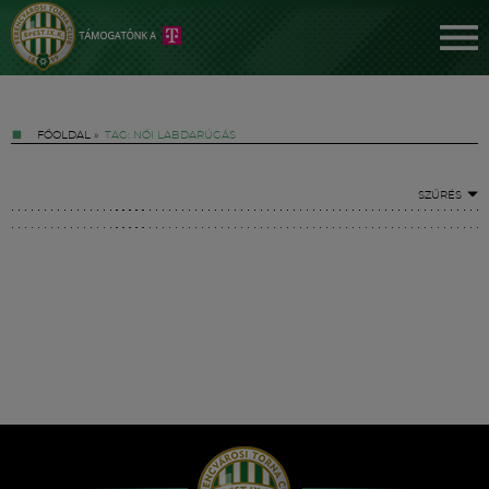
FŐOLDAL
»
TAG: NŐI LABDARÚGÁS
SZŰRÉS
Jegyek
FM YouTube +
Hírek