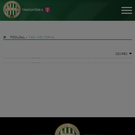
FŐOLDAL
»
TAG: NŐI TORNA
SZŰRÉS
Jegyek
FM YouTube +
Hírek