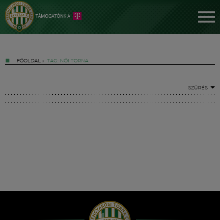
FŐOLDAL
»
TAG: NŐI TORNA
SZŰRÉS
Jegyek
FM YouTube +
Hírek