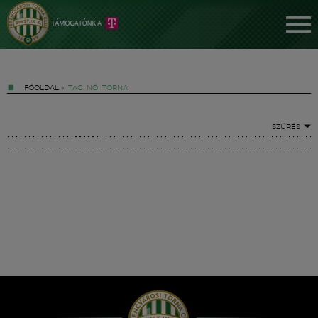
FŐOLDAL
»
TAG: NŐI TORNA
SZŰRÉS
Jegyek
FM YouTube +
Hírek