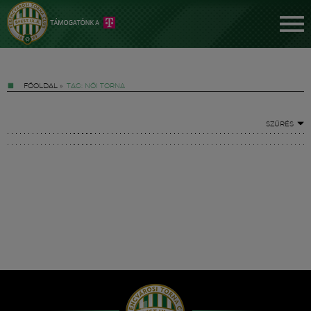
FŐOLDAL
»
TAG: NŐI TORNA
SZŰRÉS
Jegyek
FM YouTube +
Hírek