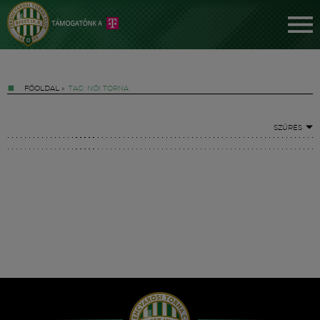
FŐOLDAL
»
TAG: NŐI TORNA
SZŰRÉS
Jegyek
FM YouTube +
Hírek