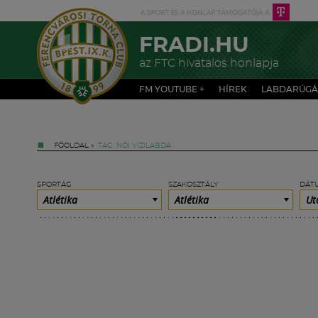
FRADI.HU
az FTC hivatalos honlapja
FM YOUTUBE +
HÍREK
LABDARÚGÁ
FŐOLDAL
»
TAG: NŐI VÍZILABDA
SPORTÁG
SZAKOSZTÁLY
DÁT
Atlétika
Atlétika
Ut