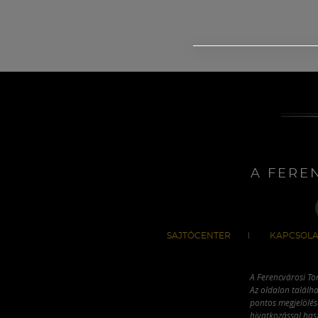
A FERE
SAJTÓCENTER
KAPCSOLA
A Ferencvárosi To
Az oldalon találha
pontos megjelölésé
hivatkozással has