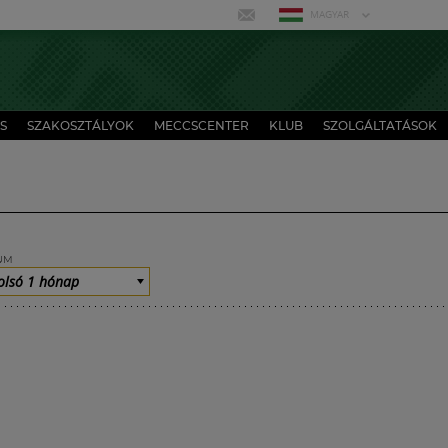
MAGYAR
S
SZAKOSZTÁLYOK
MECCSCENTER
KLUB
SZOLGÁLTATÁSOK
UM
olsó 1 hónap