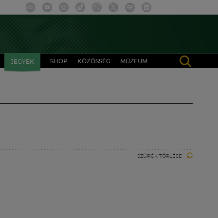
SHOP
KÖZÖSSÉG
MÚZEUM
JEGYEK
SZŰRŐK TÖRLÉSE