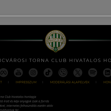
NCVÁROSI TORNA CLUB HIVATALOS H
T
IMPRESSZUM
MODERÁLÁSI ALAPELVEK
HON
rna Club hivatalos honlapja
tó írott és képi anyagok csak a forrás
vel, internetes felhasználás esetén aktív
ználhatóak fel.