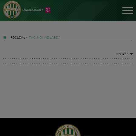
FŐOLDAL
»
TAG: NŐI VÍZILABDA
SZŰRÉS
Jegyek
FM YouTube +
Hírek