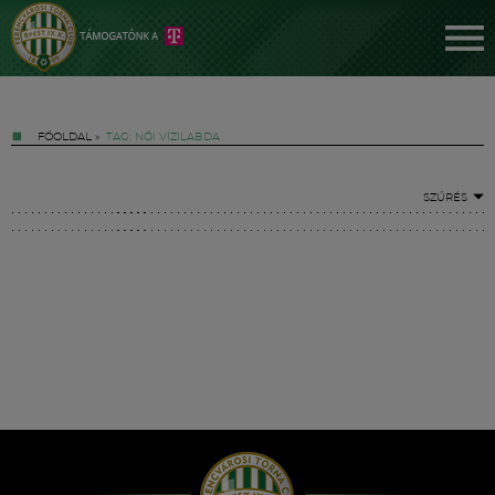
FŐOLDAL
»
TAG: NŐI VÍZILABDA
SZŰRÉS
Jegyek
FM YouTube +
Hírek