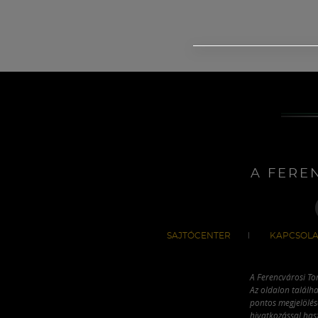
A FERE
SAJTÓCENTER
KAPCSOLA
A Ferencvárosi To
Az oldalon találha
pontos megjelölésé
hivatkozással has