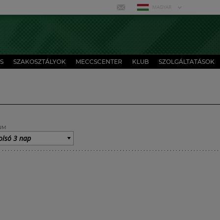
MAGYAR
S
SZAKOSZTÁLYOK
MECCSCENTER
KLUB
SZOLGÁLTATÁSOK
UM
olsó 3 nap