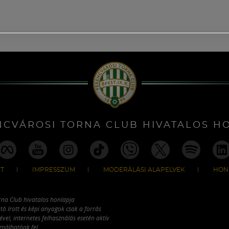
NCVÁROSI TORNA CLUB HIVATALOS H
T
IMPRESSZUM
MODERÁLÁSI ALAPELVEK
HON
rna Club hivatalos honlapja
tó írott és képi anyagok csak a forrás
vel, internetes felhasználás esetén aktív
ználhatóak fel.