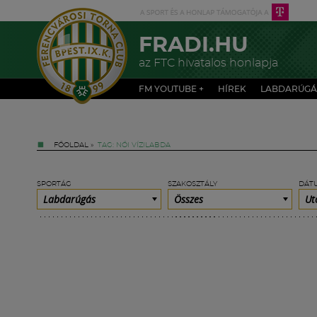
FRADI.HU
az FTC hivatalos honlapja
FM YOUTUBE +
HÍREK
LABDARÚGÁ
FŐOLDAL
»
TAG: NŐI VÍZILABDA
SPORTÁG
SZAKOSZTÁLY
DÁT
Labdarúgás
Összes
Ut