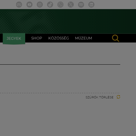
SHOP
KÖZÖSSÉG
MÚZEUM
JEGYEK
SZŰRŐK TÖRLÉSE