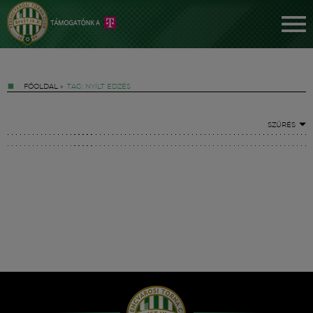
FŐOLDAL
»
TAG: NYÍLT EDZÉS
SZŰRÉS
Jegyek
FM YouTube +
Hírek