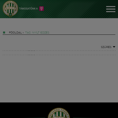
FŐOLDAL
»
TAG: NYÍLT EDZÉS
SZŰRÉS
Jegyek
FM YouTube +
Hírek