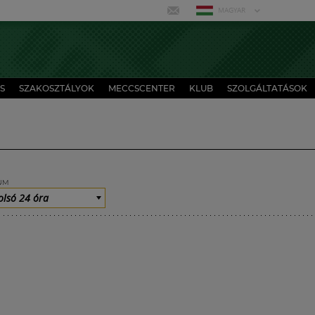
MAGYAR
S
SZAKOSZTÁLYOK
MECCSCENTER
KLUB
SZOLGÁLTATÁSOK
UM
olsó 24 óra