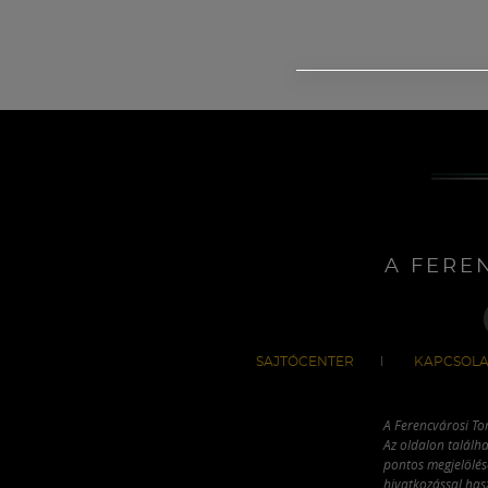
A FERE
SAJTÓCENTER
KAPCSOLA
A Ferencvárosi To
Az oldalon találha
pontos megjelölésé
hivatkozással has