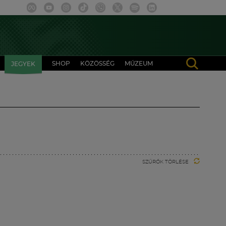
SHOP
KÖZÖSSÉG
MÚZEUM
JEGYEK
SZŰRŐK TÖRLÉSE