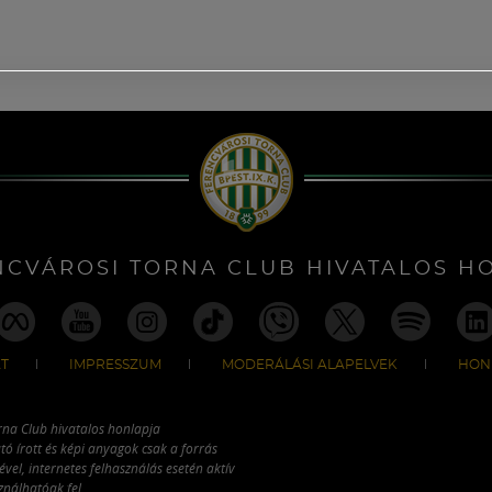
NCVÁROSI TORNA CLUB HIVATALOS H
T
IMPRESSZUM
MODERÁLÁSI ALAPELVEK
HON
rna Club hivatalos honlapja
tó írott és képi anyagok csak a forrás
vel, internetes felhasználás esetén aktív
ználhatóak fel.