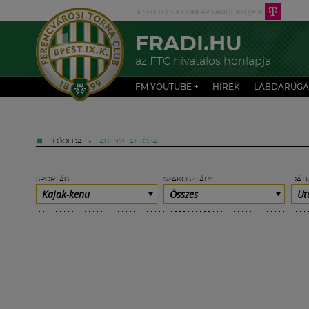
FRADI.HU
az FTC hivatalos honlapja
FM YOUTUBE +
HÍREK
LABDARÚGÁ
FŐOLDAL
»
TAG: NYILATKOZAT
SPORTÁG
SZAKOSZTÁLY
DÁT
Kajak-kenu
Összes
Ut