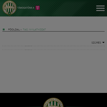
FŐOLDAL
»
TAG: NYILATKOZAT
SZŰRÉS
Jegyek
FM YouTube +
Hírek