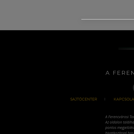
A FERE
SAJTÓCENTER
KAPCSOLA
A Ferencvárosi To
Az oldalon találha
pontos megjelölésé
hivatkozással has