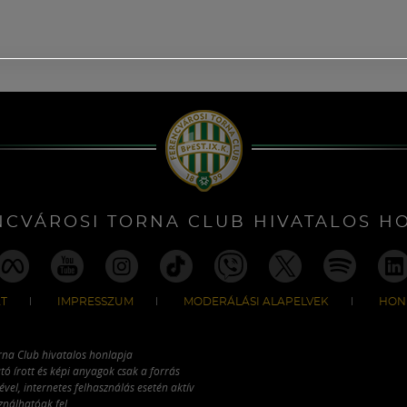
NCVÁROSI TORNA CLUB HIVATALOS H
T
IMPRESSZUM
MODERÁLÁSI ALAPELVEK
HON
rna Club hivatalos honlapja
tó írott és képi anyagok csak a forrás
vel, internetes felhasználás esetén aktív
ználhatóak fel.