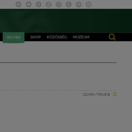
SHOP
KÖZÖSSÉG
MÚZEUM
JEGYEK
SZŰRŐK TÖRLÉSE