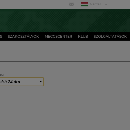
MAGYAR
S
SZAKOSZTÁLYOK
MECCSCENTER
KLUB
SZOLGÁLTATÁSOK
UM
olsó 24 óra