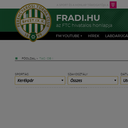
FRADI.HU
az FTC hivatalos honlapja
FM YOUTUBE +
HÍREK
LABDARÚGÁ
FŐOLDAL
»
TAG: OB I
SPORTÁG
SZAKOSZTÁLY
DÁT
Kerékpár
Összes
Ut