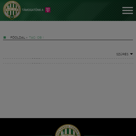
FŐOLDAL
»
TAG: OB I
SZŰRÉS
Jegyek
FM YouTube +
Hírek