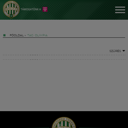
FŐOLDAL
»
TAG: OLIMPIA
SZŰRÉS
Jegyek
FM YouTube +
Hírek