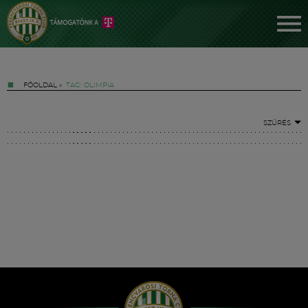
FŐOLDAL
»
TAG: OLIMPIA
SZŰRÉS
Jegyek
FM YouTube +
Hírek