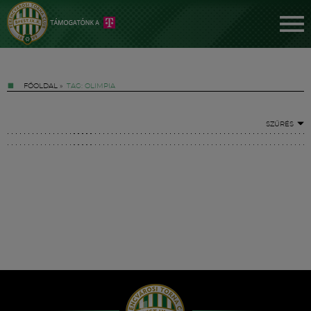
FŐOLDAL
»
TAG: OLIMPIA
SZŰRÉS
Jegyek
FM YouTube +
Hírek