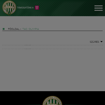
FŐOLDAL
»
TAG: OLIMPIA
SZŰRÉS
Jegyek
FM YouTube +
Hírek