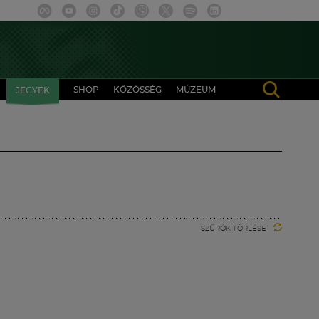
SHOP
KÖZÖSSÉG
MÚZEUM
JEGYEK
SZŰRŐK TÖRLÉSE