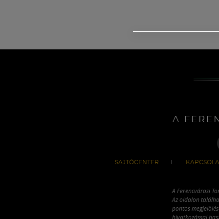
A FERE
SAJTÓCENTER
KAPCSOLA
A Ferencvárosi To
Az oldalon találha
pontos megjelölésé
hivatkozással has