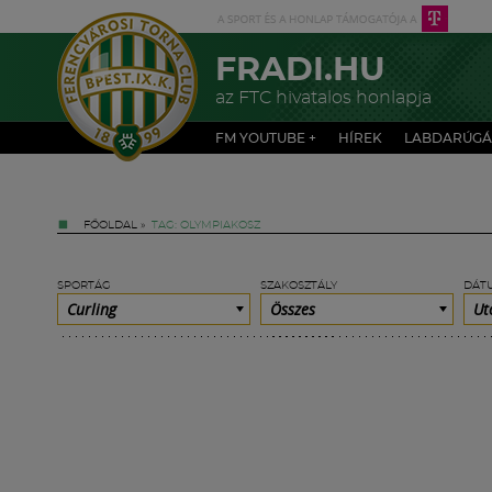
FRADI.HU
az FTC hivatalos honlapja
FM YOUTUBE +
HÍREK
LABDARÚGÁ
FŐOLDAL
»
TAG: OLYMPIAKOSZ
SPORTÁG
SZAKOSZTÁLY
DÁT
Curling
Összes
Ut