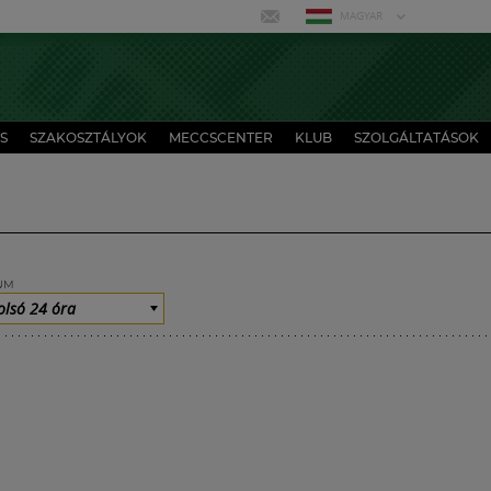
MAGYAR
S
SZAKOSZTÁLYOK
MECCSCENTER
KLUB
SZOLGÁLTATÁSOK
UM
olsó 24 óra