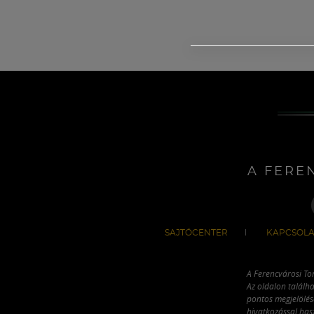
A FERE
SAJTÓCENTER
KAPCSOLA
A Ferencvárosi To
Az oldalon találha
pontos megjelölésé
hivatkozással has