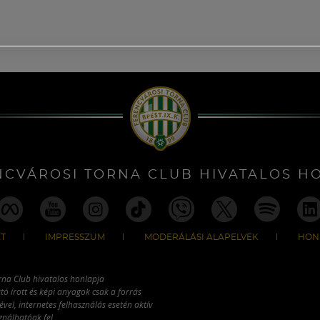
NCVÁROSI TORNA CLUB HIVATALOS H
T
IMPRESSZUM
MODERÁLÁSI ALAPELVEK
HON
rna Club hivatalos honlapja
tó írott és képi anyagok csak a forrás
vel, internetes felhasználás esetén aktív
ználhatóak fel.