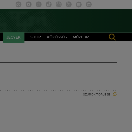
SHOP
KÖZÖSSÉG
MÚZEUM
JEGYEK
SZŰRŐK TÖRLÉSE