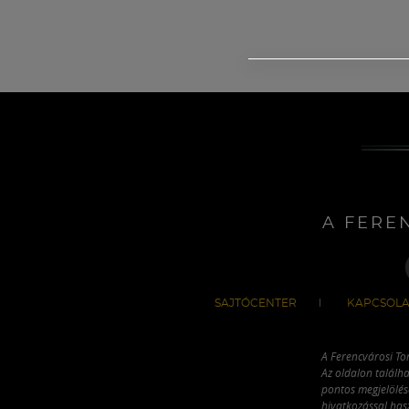
A FERE
SAJTÓCENTER
KAPCSOLA
A Ferencvárosi To
Az oldalon találha
pontos megjelölésé
hivatkozással has