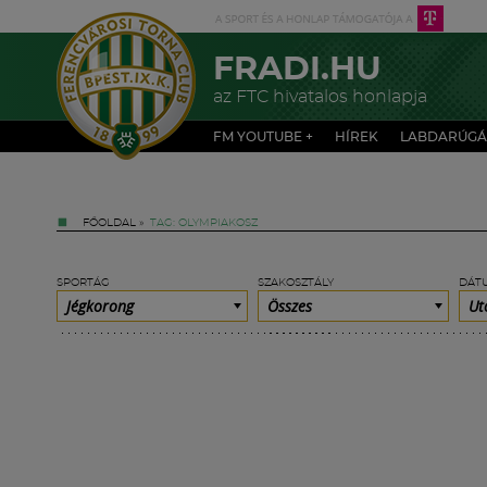
FRADI.HU
az FTC hivatalos honlapja
FM YOUTUBE +
HÍREK
LABDARÚGÁ
FŐOLDAL
»
TAG: OLYMPIAKOSZ
SPORTÁG
SZAKOSZTÁLY
DÁT
Jégkorong
Összes
Ut