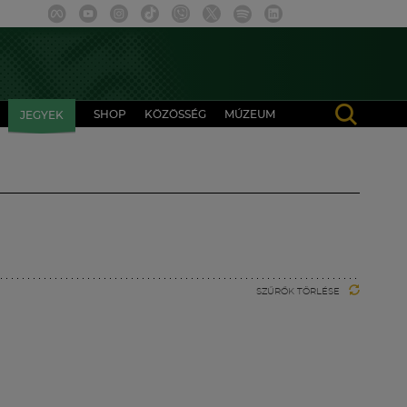
SHOP
KÖZÖSSÉG
MÚZEUM
JEGYEK
SZŰRŐK TÖRLÉSE