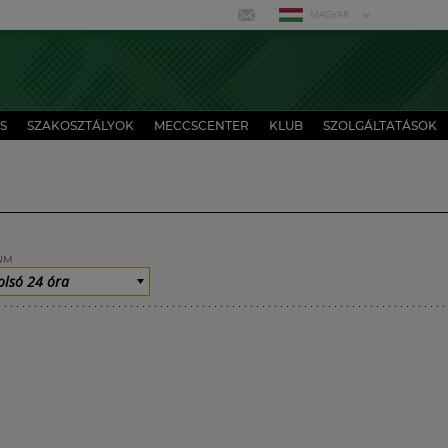
MAGYAR
S
SZAKOSZTÁLYOK
MECCSCENTER
KLUB
SZOLGÁLTATÁSOK
UM
olsó 24 óra