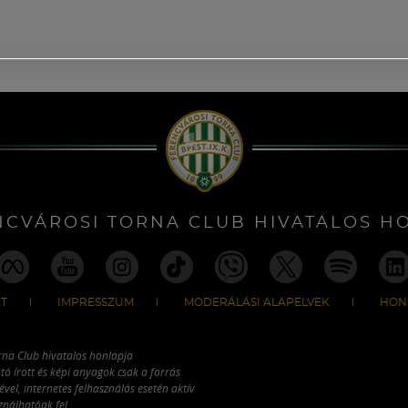
NCVÁROSI TORNA CLUB HIVATALOS H
T
IMPRESSZUM
MODERÁLÁSI ALAPELVEK
HON
rna Club hivatalos honlapja
tó írott és képi anyagok csak a forrás
vel, internetes felhasználás esetén aktív
ználhatóak fel.