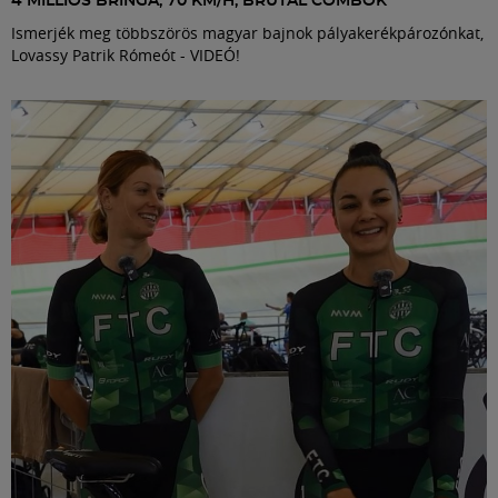
4 MILLIÓS BRINGA, 70 KM/H, BRUTÁL COMBOK
Ismerjék meg többszörös magyar bajnok pályakerékpározónkat,
Lovassy Patrik Rómeót - VIDEÓ!