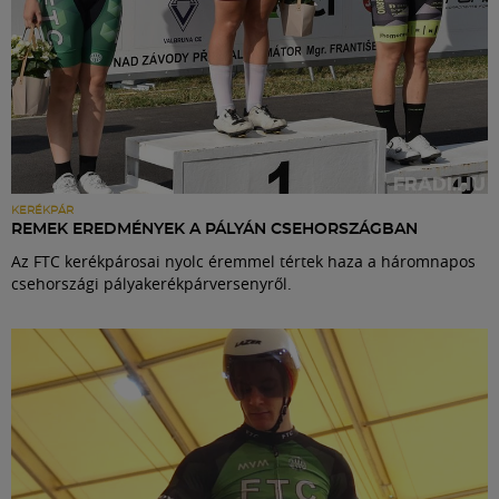
KERÉKPÁR
REMEK EREDMÉNYEK A PÁLYÁN CSEHORSZÁGBAN
Az FTC kerékpárosai nyolc éremmel tértek haza a háromnapos
csehországi pályakerékpárversenyről.