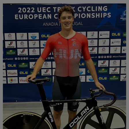
Múzeum
English