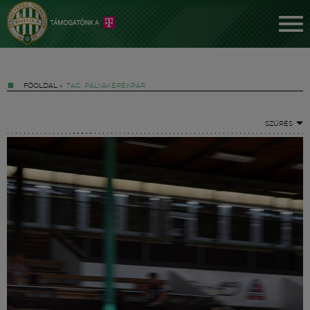
FŐOLDAL
»
TAG: PÁLYAKERÉKPÁR
SZŰRÉS
Jegyek
FM YouTube +
Hírek