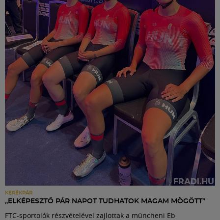
KERÉKPÁR
„ELKÉPESZTŐ PÁR NAPOT TUDHATOK MAGAM MÖGÖTT”
FTC-sportolók részvételével zajlottak a müncheni Eb