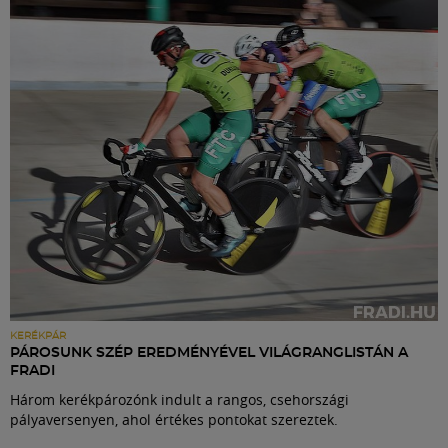
Labdarúgás
Szakosztályok
Meccscenter
Klub
Szolgáltatások
Shop
KERÉKPÁR
PÁROSUNK SZÉP EREDMÉNYÉVEL VILÁGRANGLISTÁN A
FRADI
Közösség
Három kerékpározónk indult a rangos, csehországi
pályaversenyen, ahol értékes pontokat szereztek.