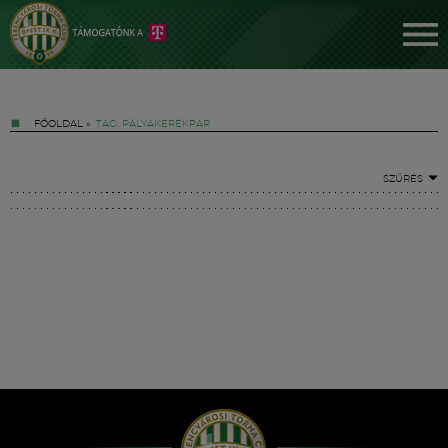
FŐOLDAL
»
TAG: PÁLYAKERÉKPÁR
SZŰRÉS
Jegyek
FM YouTube +
Hírek