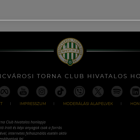
NCVÁROSI TORNA CLUB HIVATALOS H
T
IMPRESSZUM
MODERÁLÁSI ALAPELVEK
HON
rna Club hivatalos honlapja
tó írott és képi anyagok csak a forrás
vel, internetes felhasználás esetén aktív
ználhatóak fel.