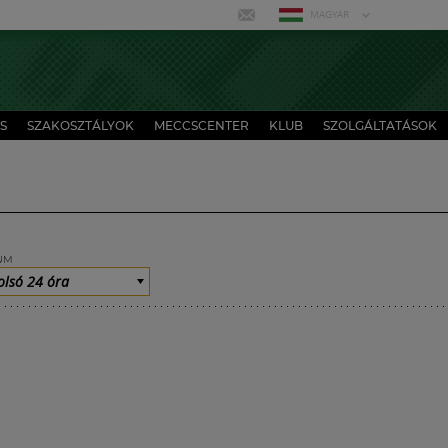
MAGYAR
S
SZAKOSZTÁLYOK
MECCSCENTER
KLUB
SZOLGÁLTATÁSOK
UM
olsó 24 óra