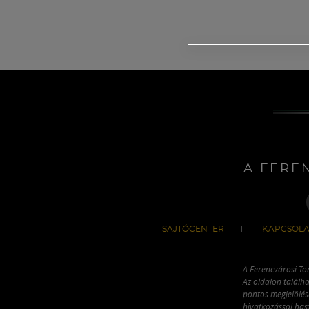
A FERE
SAJTÓCENTER
KAPCSOLA
A Ferencvárosi To
Az oldalon találha
pontos megjelölésé
hivatkozással has