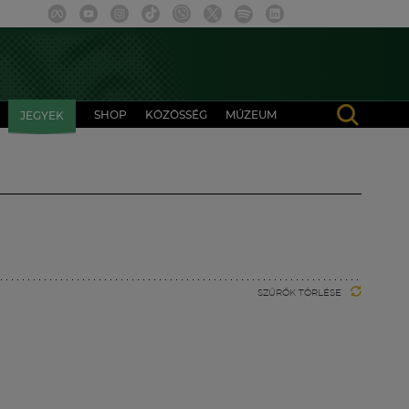
SHOP
KÖZÖSSÉG
MÚZEUM
JEGYEK
SZŰRŐK TÖRLÉSE