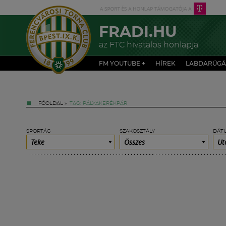
FRADI.HU
az FTC hivatalos honlapja
FM YOUTUBE +
HÍREK
LABDARÚGÁ
FŐOLDAL
»
TAG: PÁLYAKERÉKPÁR
SPORTÁG
SZAKOSZTÁLY
DÁT
Teke
Összes
Ut