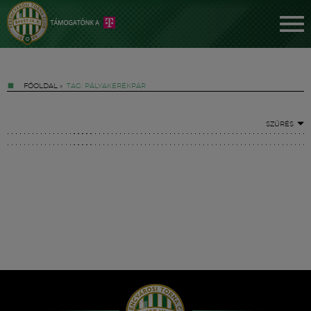
FŐOLDAL
»
TAG: PÁLYAKERÉKPÁR
SZŰRÉS
Jegyek
FM YouTube +
Hírek