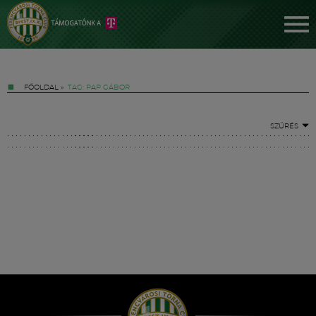
FŐOLDAL
»
TAG: PAP GÁBOR
SZŰRÉS
Jegyek
FM YouTube +
Hírek