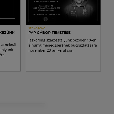
JÉGKORONG
ÉKEZÜNK
PAP GÁBOR TEMETÉSE
Jégkorong szakosztályunk október 10-én
csarnoknál
elhunyt menedzserének búcsúztatására
ztályunk
november 23-án kerül sor.
ére.