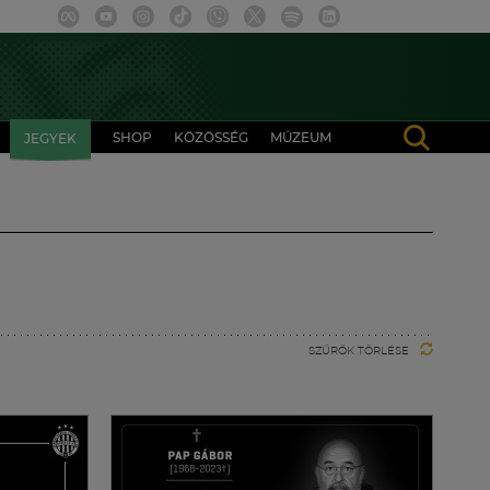
SHOP
KÖZÖSSÉG
MÚZEUM
JEGYEK
SZŰRŐK TÖRLÉSE