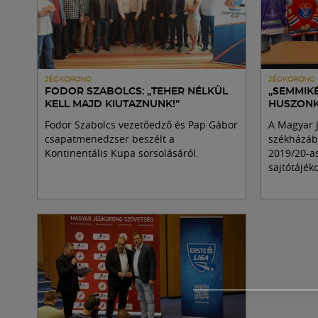
JÉGKORONG
JÉGKORONG
FODOR SZABOLCS: „TEHER NÉLKÜL
„SEMMIK
KELL MAJD KIUTAZNUNK!”
HUSZONKÉ
Fodor Szabolcs vezetőedző és Pap Gábor
A Magyar 
csapatmenedzser beszélt a
székházába
Kontinentális Kupa sorsolásáról.
2019/20-as
sajtótájéko