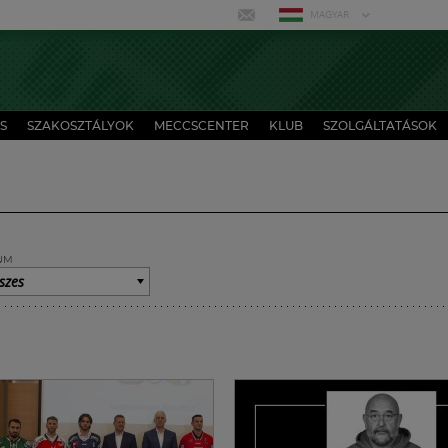
MAGYAR
S
SZAKOSZTÁLYOK
MECCSCENTER
KLUB
SZOLGÁLTATÁSOK
UM
szes