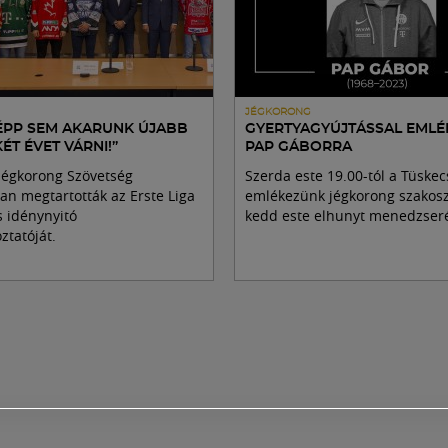
JÉGKORONG
ÉPP SEM AKARUNK ÚJABB
GYERTYAGYÚJTÁSSAL EML
T ÉVET VÁRNI!”
PAP GÁBORRA
Jégkorong Szövetség
Szerda este 19.00-tól a Tüske
n megtartották az Erste Liga
emlékezünk jégkorong szakos
 idénynyitó
kedd este elhunyt menedzser
ztatóját.