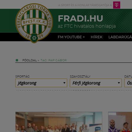
FRADI.HU
az FTC hivatalos honlapja
FM YOUTUBE +
HÍREK
LABDARÚGÁ
FŐOLDAL
»
TAG: PAP GÁBOR
SPORTÁG
SZAKOSZTÁLY
DÁT
Jégkorong
Férfi jégkorong
Ös