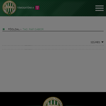
FŐOLDAL
»
TAG: PAP GÁBOR
SZŰRÉS
Jegyek
FM YouTube +
Hírek