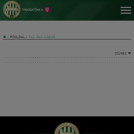
FŐOLDAL
»
TAG: PAP GÁBOR
SZŰRÉS
Jegyek
FM YouTube +
Hírek