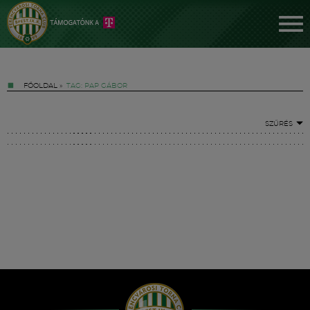
FŐOLDAL
»
TAG: PAP GÁBOR
SZŰRÉS
Jegyek
FM YouTube +
Hírek