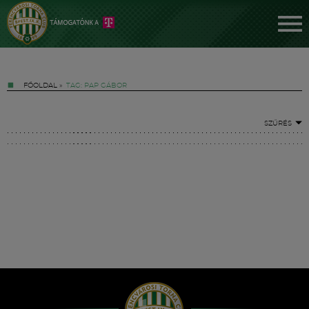
FŐOLDAL
»
TAG: PAP GÁBOR
SZŰRÉS
Jegyek
FM YouTube +
Hírek