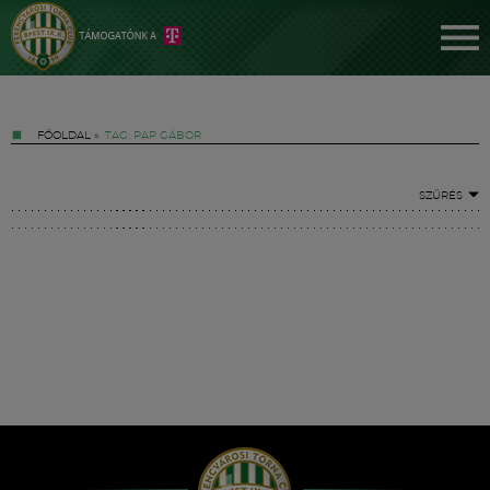
FŐOLDAL
»
TAG: PAP GÁBOR
SZŰRÉS
Jegyek
FM YouTube +
Hírek