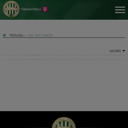
FŐOLDAL
»
TAG: PAP GÁBOR
SZŰRÉS
Jegyek
FM YouTube +
Hírek