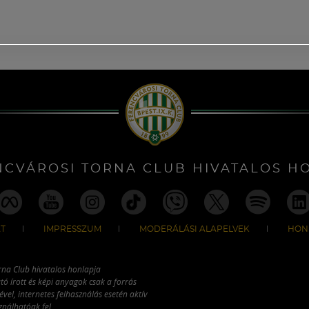
NCVÁROSI TORNA CLUB HIVATALOS H
T
IMPRESSZUM
MODERÁLÁSI ALAPELVEK
HON
rna Club hivatalos honlapja
tó írott és képi anyagok csak a forrás
vel, internetes felhasználás esetén aktív
ználhatóak fel.