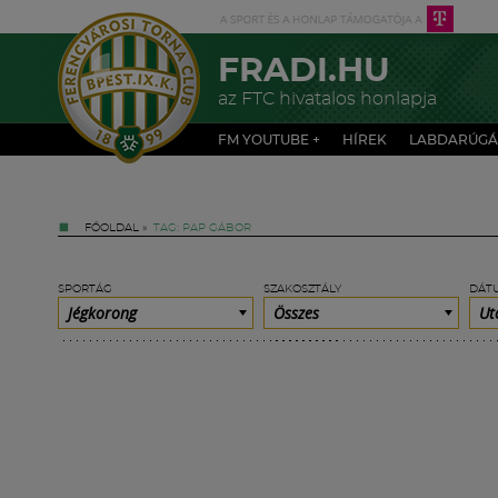
FRADI.HU
az FTC hivatalos honlapja
FM YOUTUBE +
HÍREK
LABDARÚGÁ
FŐOLDAL
»
TAG: PAP GÁBOR
SPORTÁG
SZAKOSZTÁLY
DÁT
Jégkorong
Összes
Ut