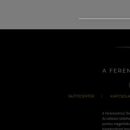
A FERE
SAJTÓCENTER
KAPCSOLA
A Ferencvárosi To
Az oldalon találha
pontos megjelölésé
hivatkozással has