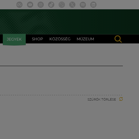
SHOP
KÖZÖSSÉG
MÚZEUM
JEGYEK
SZŰRŐK TÖRLÉSE