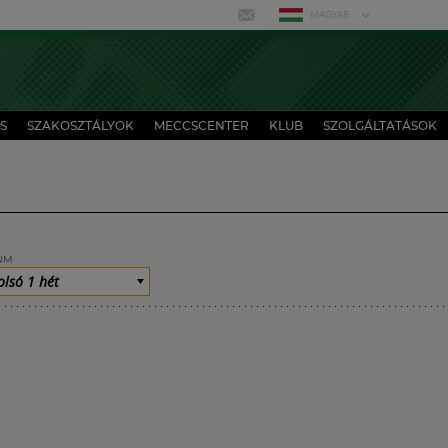
MAGYAR
S
SZAKOSZTÁLYOK
MECCSCENTER
KLUB
SZOLGÁLTATÁSOK
UM
olsó 1 hét