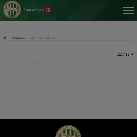
FŐOLDAL
»
TAG: PAP GÁBOR
SZŰRÉS
Jegyek
FM YouTube +
Hírek