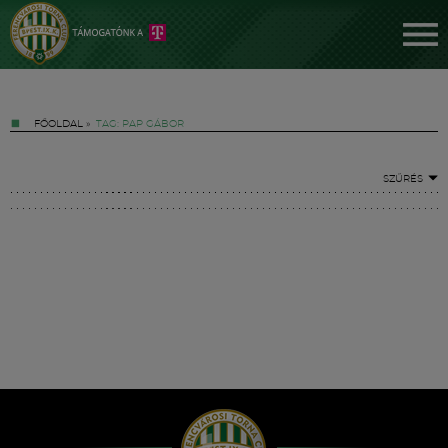
FŐOLDAL
»
TAG: PAP GÁBOR
SZŰRÉS
Jegyek
FM YouTube +
Hírek