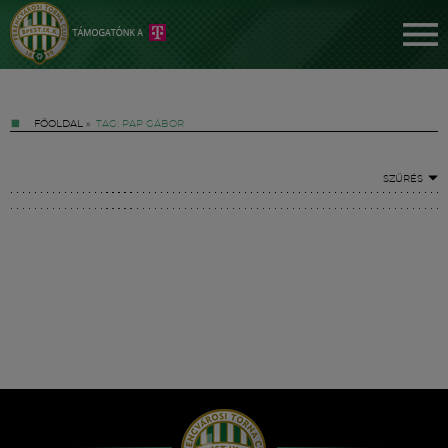
FŐOLDAL
»
TAG: PAP GÁBOR
SZŰRÉS
Jegyek
FM YouTube +
Hírek