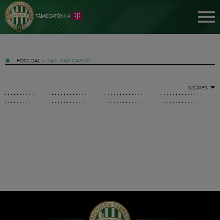
FŐOLDAL
»
TAG: PAP GÁBOR
SZŰRÉS
Jegyek
FM YouTube +
Hírek