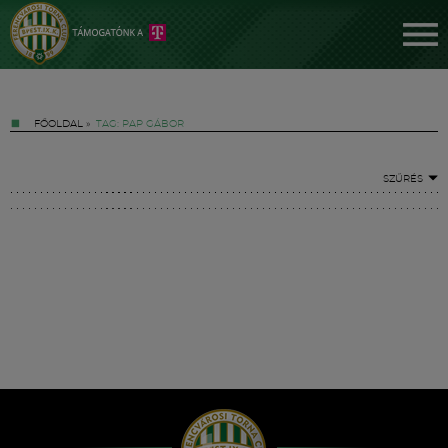
FŐOLDAL
»
TAG: PAP GÁBOR
SZŰRÉS
Jegyek
FM YouTube +
Hírek